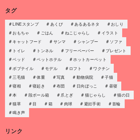
タグ
LINEスタンプ
あくび
あるあるネタ
おしり
おもちゃ
ごはん
ねこじゃらし
イラスト
キャットフード
サンマ
シャンプー
ソファ
トイレ
トンネル
フリーペーパー
プレゼント
ベッド
ペットホテル
ホットカーペット
ボブテイル
モデル
ロフト
ワクチン
三毛猫
体重
写真
動物病院
子猫
寝相
寝起き
布団
日向ぼっこ
昼寝
本
段ボール箱
爪とぎ
猫じゃらし
猫の日
猫草
目
箱
肉球
避妊手術
首輪
鳴き声
リンク