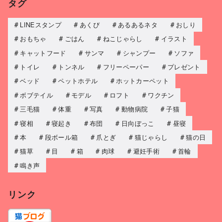
タグ
LINEスタンプ
あくび
あるあるネタ
おしり
おもちゃ
ごはん
ねこじゃらし
イラスト
キャットフード
サンマ
シャンプー
ソファ
トイレ
トンネル
フリーペーパー
プレゼント
ベッド
ペットホテル
ホットカーペット
ボブテイル
モデル
ロフト
ワクチン
三毛猫
体重
写真
動物病院
子猫
寝相
寝起き
布団
日向ぼっこ
昼寝
本
段ボール箱
爪とぎ
猫じゃらし
猫の日
猫草
目
箱
肉球
避妊手術
首輪
鳴き声
リンク