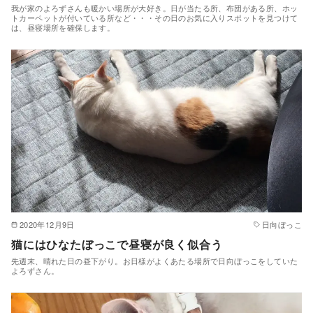
我が家のよろずさんも暖かい場所が大好き。日が当たる所、布団がある所、ホッ
トカーペットが付いている所など・・・その日のお気に入りスポットを見つけて
は、昼寝場所を確保します。
2020年12月9日
日向ぼっこ
猫にはひなたぼっこで昼寝が良く似合う
先週末、晴れた日の昼下がり。お日様がよくあたる場所で日向ぼっこをしていた
よろずさん。