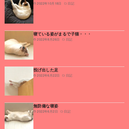
2022年10月18日
日記
寝ている姿がまるで子猫・・・
2022年8月26日
日記
投げ出した足
2022年6月22日
日記
無防備な寝姿
2022年6月2日
日記