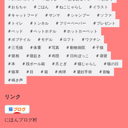
おもちゃ
ごはん
ねこじゃらし
イラスト
キャットフード
サンマ
シャンプー
ソファ
トイレ
トンネル
フリーペーパー
プレゼント
ベッド
ペットホテル
ホットカーペット
ボブテイル
モデル
ロフト
ワクチン
三毛猫
体重
写真
動物病院
子猫
寝相
寝起き
布団
日向ぼっこ
昼寝
本
段ボール箱
爪とぎ
猫じゃらし
猫の日
猫草
目
箱
肉球
避妊手術
首輪
鳴き声
リンク
にほんブログ村