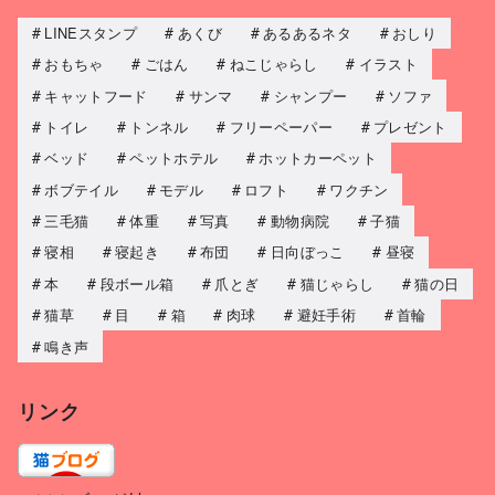
LINEスタンプ
あくび
あるあるネタ
おしり
おもちゃ
ごはん
ねこじゃらし
イラスト
キャットフード
サンマ
シャンプー
ソファ
トイレ
トンネル
フリーペーパー
プレゼント
ベッド
ペットホテル
ホットカーペット
ボブテイル
モデル
ロフト
ワクチン
三毛猫
体重
写真
動物病院
子猫
寝相
寝起き
布団
日向ぼっこ
昼寝
本
段ボール箱
爪とぎ
猫じゃらし
猫の日
猫草
目
箱
肉球
避妊手術
首輪
鳴き声
リンク