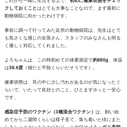
これから一緒に生活する上で、
初めに健康状態をチェッ
クしておくこと
はとても大事なことなので、まず最初に
動物病院に向かったわけです。
事前に調べて行ってみた近所の動物病院は、先生はとて
も気さくな感じの女医さん、スタッフのみなさんも明る
く優しく対応してくれました。
よろちゃんは、この時初めての体重測定で
約680g
、体温
は
38.6度
（猫だと平熱くらいだそうです）。
健康状態は、耳の中に少し汚れがあるのが気になったぐ
らいで、いたって良好とのこと。ひとまずホッと一安心
です。
感染症予防のワクチン（3種混合ワクチン）
は、飼い始
めてから二週間くらいは様子見て、落ち着いた頃にまた
しましょうということになり、この日は
ノミ・ダニ予防