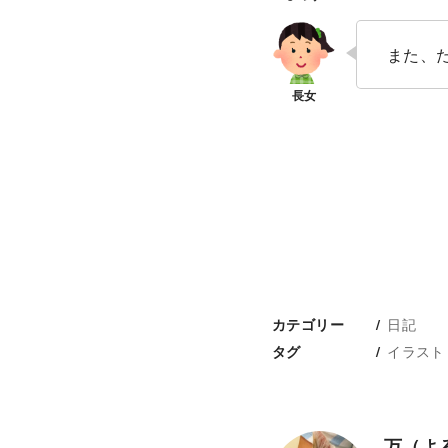
また、
日記
カテゴリー
イラスト
タグ
万（よ