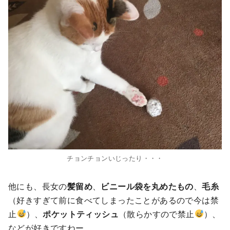
チョンチョンいじったり・・・
他にも、長女の
髪留め
、
ビニール袋を丸めたもの
、
毛糸
（好きすぎて前に食べてしまったことがあるので今は禁
止
）、
ポケットティッシュ
（散らかすので禁止
）、
などが好きですねー。