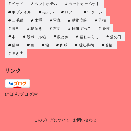
ベッド
ペットホテル
ホットカーペット
ボブテイル
モデル
ロフト
ワクチン
三毛猫
体重
写真
動物病院
子猫
寝相
寝起き
布団
日向ぼっこ
昼寝
本
段ボール箱
爪とぎ
猫じゃらし
猫の日
猫草
目
箱
肉球
避妊手術
首輪
鳴き声
リンク
にほんブログ村
このブログについて
お問い合わせ