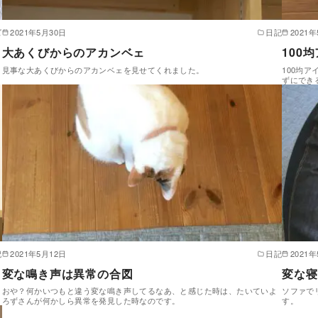
ズ
2021年5月30日
日記
2021
大あくびからのアカンベェ
100
見事な大あくびからのアカンベェを見せてくれました。
100均
ずにでき
記
2021年5月12日
日記
2021
変な鳴き声は異常の合図
変な寝
おや？何かいつもと違う変な鳴き声してるなあ、と感じた時は、たいていよ
ソファで
ろずさんが何かしら異常を発見した時なのです。
す。