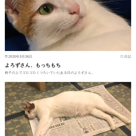
2020年5月26日
日記
よろずさん、もっちもち
椅子の上でゴロゴロくつろいでいたある日のよろずさん。