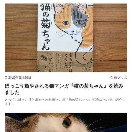
2020年5月26日
猫グッズ
ほっこり癒やされる猫マンガ『猫の菊ちゃん』を読み
ました
とってもほっこりと癒やされる猫マンガ『猫の菊ちゃん』を読んだのでご紹介し
ます！