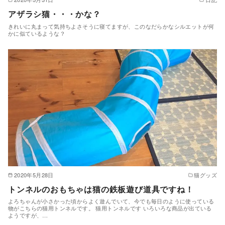
アザラシ猫・・・かな？
きれいに丸まって気持ちよさそうに寝てますが、このなだらかなシルエットが何
かに似ているような？
2020年5月28日
猫グッズ
トンネルのおもちゃは猫の鉄板遊び道具ですね！
よろちゃんが小さかった頃からよく遊んでいて、今でも毎日のように使っている
物がこちらの猫用トンネルです。 猫用トンネルです いろいろな商品が出ている
ようですが、…