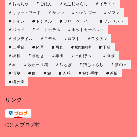
おもちゃ
ごはん
ねこじゃらし
イラスト
キャットフード
サンマ
シャンプー
ソファ
トイレ
トンネル
フリーペーパー
プレゼント
ベッド
ペットホテル
ホットカーペット
ボブテイル
モデル
ロフト
ワクチン
三毛猫
体重
写真
動物病院
子猫
寝相
寝起き
布団
日向ぼっこ
昼寝
本
段ボール箱
爪とぎ
猫じゃらし
猫の日
猫草
目
箱
肉球
避妊手術
首輪
鳴き声
リンク
にほんブログ村