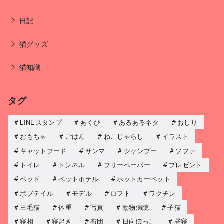
日記
猫グッズ
猫知識
タグ
LINEスタンプ
あくび
あるあるネタ
おしり
おもちゃ
ごはん
ねこじゃらし
イラスト
キャットフード
サンマ
シャンプー
ソファ
トイレ
トンネル
フリーペーパー
プレゼント
ベッド
ペットホテル
ホットカーペット
ボブテイル
モデル
ロフト
ワクチン
三毛猫
体重
写真
動物病院
子猫
寝相
寝起き
布団
日向ぼっこ
昼寝