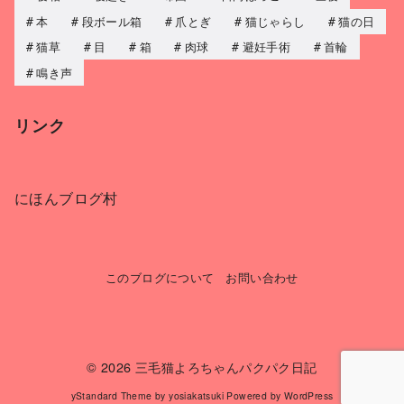
本
段ボール箱
爪とぎ
猫じゃらし
猫の日
猫草
目
箱
肉球
避妊手術
首輪
鳴き声
リンク
にほんブログ村
このブログについて
お問い合わせ
© 2026
三毛猫よろちゃんパクパク日記
yStandard Theme
by
yosiakatsuki
Powered by
WordPress