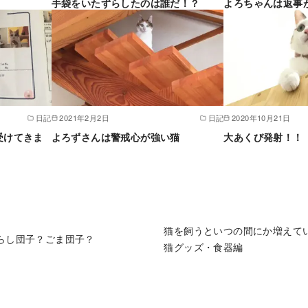
手袋をいたずらしたのは誰だ！？
よろちゃんは返事
日記
2021年2月2日
日記
2020年10月21日
受けてきま
よろずさんは警戒心が強い猫
大あくび発射！！
猫を飼うといつの間にか増えて
らし団子？ごま団子？
猫グッズ・食器編