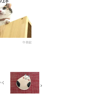
が上手
日記
いく