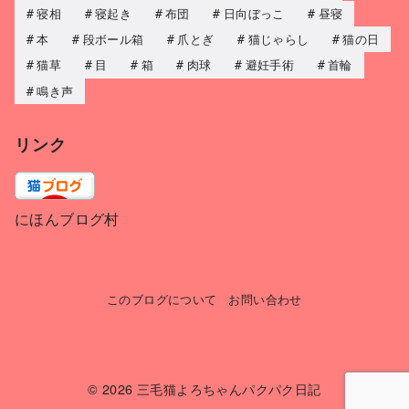
寝相
寝起き
布団
日向ぼっこ
昼寝
本
段ボール箱
爪とぎ
猫じゃらし
猫の日
猫草
目
箱
肉球
避妊手術
首輪
鳴き声
リンク
にほんブログ村
このブログについて
お問い合わせ
© 2026
三毛猫よろちゃんパクパク日記