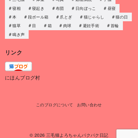
寝相
寝起き
布団
日向ぼっこ
昼寝
本
段ボール箱
爪とぎ
猫じゃらし
猫の日
猫草
目
箱
肉球
避妊手術
首輪
鳴き声
リンク
にほんブログ村
このブログについて
お問い合わせ
© 2026
三毛猫よろちゃんパクパク日記