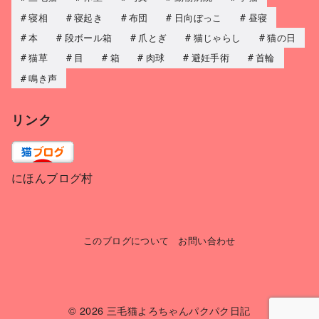
寝相
寝起き
布団
日向ぼっこ
昼寝
本
段ボール箱
爪とぎ
猫じゃらし
猫の日
猫草
目
箱
肉球
避妊手術
首輪
鳴き声
リンク
にほんブログ村
このブログについて
お問い合わせ
© 2026
三毛猫よろちゃんパクパク日記