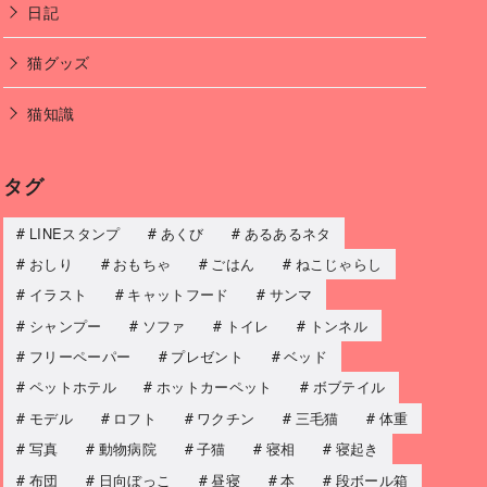
日記
猫グッズ
猫知識
タグ
LINEスタンプ
あくび
あるあるネタ
おしり
おもちゃ
ごはん
ねこじゃらし
イラスト
キャットフード
サンマ
シャンプー
ソファ
トイレ
トンネル
フリーペーパー
プレゼント
ベッド
ペットホテル
ホットカーペット
ボブテイル
モデル
ロフト
ワクチン
三毛猫
体重
写真
動物病院
子猫
寝相
寝起き
布団
日向ぼっこ
昼寝
本
段ボール箱