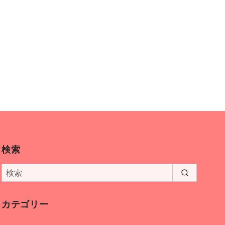
検索
カテゴリー