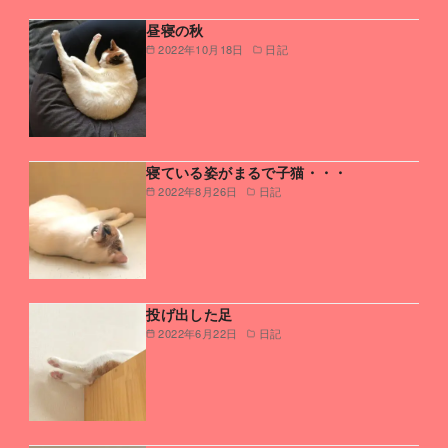
昼寝の秋
2022年10月18日
日記
寝ている姿がまるで子猫・・・
2022年8月26日
日記
投げ出した足
2022年6月22日
日記