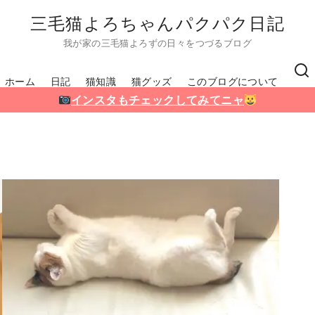
三毛猫よろちゃんパクパク日記
我が家の三毛猫よろずの日々をつづるブログ
ホーム
日記
猫知識
猫グッズ
このブログについて
インスタもチェックしてみてニャ