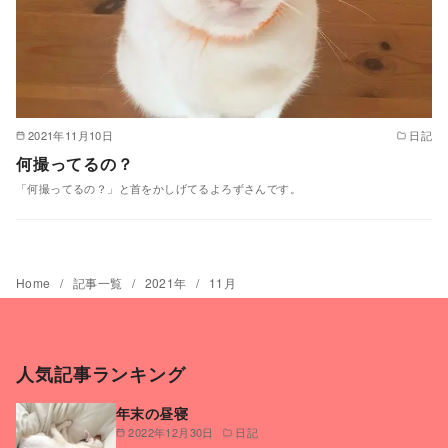
2021年11月10日
日記
何撮ってるの？
「何撮ってるの？」と首をかしげてるよろずさんです。
Home
記事一覧
2021年
11月
人気記事ランキング
年末の昼寝
2022年12月30日
日記