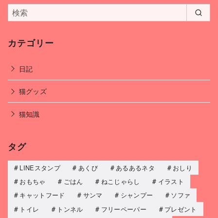
カテゴリー
日記
猫グッズ
猫知識
タグ
LINEスタンプ
あくび
あるあるネタ
おしり
おもちゃ
ごはん
ねこじゃらし
イラスト
キャットフード
サンマ
シャンプー
ソファ
トイレ
トンネル
フリーペーパー
プレゼント