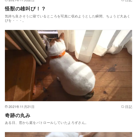
怪獣の雄叫び！？
気持ち良さそうに寝ているところを写真に収めようとした瞬間、ちょうど大あく
びを・・・。
2021年11月21日
日記
奇跡の丸み
ある日、窓から庭をパトロールしていたよろずさん。