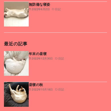
無防備な寝姿
2022年6月2日
日記
最近の記事
年末の昼寝
2022年12月30日
日記
昼寝の秋
2022年10月18日
日記