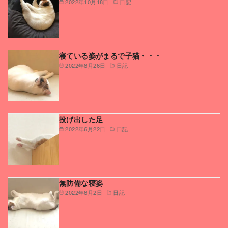
2022年10月18日
日記
寝ている姿がまるで子猫・・・
2022年8月26日
日記
投げ出した足
2022年6月22日
日記
無防備な寝姿
2022年6月2日
日記