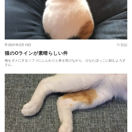
2021年2月13日
日記
猫のOラインが素晴らしい件
猫をダメにするソファにふんわりと身を預けながら、ひなたぼっこに励むよろず
さん。