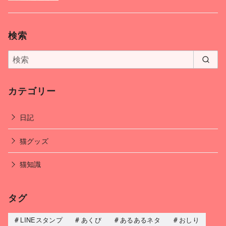
検索
カテゴリー
日記
猫グッズ
猫知識
タグ
LINEスタンプ
あくび
あるあるネタ
おしり