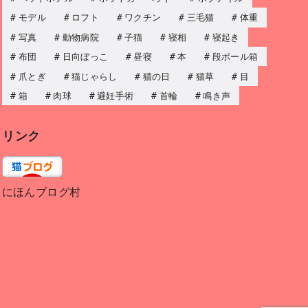
モデル
ロフト
ワクチン
三毛猫
体重
写真
動物病院
子猫
寝相
寝起き
布団
日向ぼっこ
昼寝
本
段ボール箱
爪とぎ
猫じゃらし
猫の日
猫草
目
箱
肉球
避妊手術
首輪
鳴き声
リンク
にほんブログ村