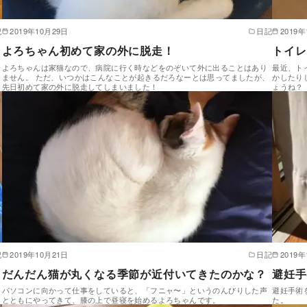
記
2019年10月29日
日記
2019年
よろちゃん初めて家の外に脱走！
トイレ
よろちゃんは家猫なので、病院に行く時などをのぞいて外に出ることはあり
最近、ト
ません。 ただ、いつかはこんなことが起きるだろなーとは思ってましたが、
かしたり
先日初めて家の外に脱走してしまいました！
ょうね？
記
2019年10月21日
日記
2019年
だんだん猫が丸くなる季節が近付いてきたのかな？
避妊手
パソコンに向かって仕事をしていると、「フニャ〜」というのんびりした声
避妊手術
とともにやってきて、膝の上で昼寝を始めるよろちゃんです。
た。