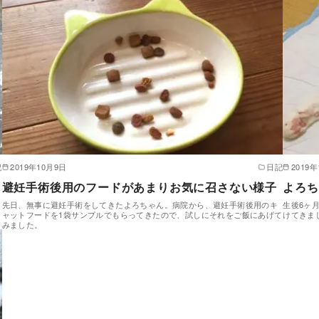
記
2019年10月9日
日記
2019
避妊手術後用のフードがあまりお気に召さない様子
よろち
先日、無事に避妊手術をしてきたよろちゃん。病院から、避妊手術後用のキ
生後6ヶ
ャットフードを1袋サンプルでもらってきたので、試しにそれをご飯にあげて
けてきま
みました。